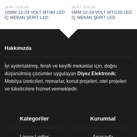
ŞERİT LEDLER
ŞERİT LEDLER
10MM 12-24 VOLT MT/84 LED
5MM 12-24 VOLT MT/120 LED
İÇ MEKAN ŞERİT LED
İÇ MEKAN ŞERİT LED
Hakkımızda
İyi aydınlatılmış, ferah ve keyifli mekanlar için, doğru
düşünülmüş çözümler uygulayan
Diyez Elektronik
;
Mobilya üreticileri, mimarlar, konut projeleri, otel projeleri
ve tüketicilere hizmet vermektedir.
Kategoriler
Kurumsal
Lineer Ledler
Anasayfa